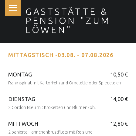
PRIMARY MENU
P
GASTSTÄTTE &
E
PENSION "ZUM
I
LÖWEN"
S
E
Gasthaus & Pension "Zum Löwen"
K
MITTAGSTISCH -03.08. - 07.08.2026
A
R
T
MONTAG
10,50 €
E
Rahmspinat mit Kartoffeln und Omelette oder Spiegeleiern
Posted on:
6 Aug. 2023
Written by:
N
admin
Comments:
0
Comments:
-
DIENSTAG
14,00 €
A
2 Cordon Bleu mit Kroketten und Blumenkohl
Posted on:
7 Aug. 2023
Written by:
admin
B
Comments:
0
Comments:
MITTWOCH
12,80 €
S
C
2 panierte Hähnchenbrustfilets mit Reis und
Posted on: