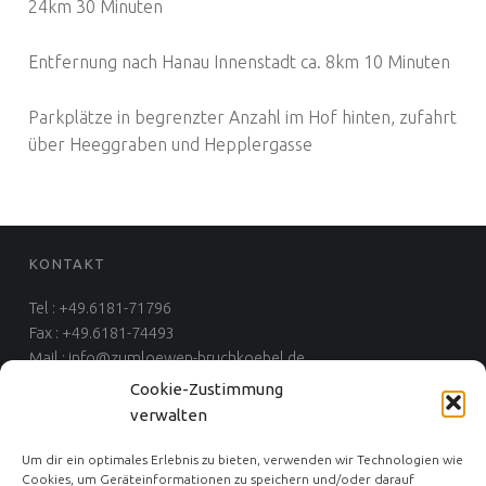
24km 30 Minuten
Entfernung nach Hanau Innenstadt ca. 8km 10 Minuten
Parkplätze in begrenzter Anzahl im Hof hinten, zufahrt
über Heeggraben und Hepplergasse
FOOTER SIDEBAR
KONTAKT
Tel : +49.6181-71796
Fax : +49.6181-74493
Mail : info@zumloewen-bruchkoebel.de
Cookie-Zustimmung
verwalten
Um dir ein optimales Erlebnis zu bieten, verwenden wir Technologien wie
Impressum
Cookies, um Geräteinformationen zu speichern und/oder darauf