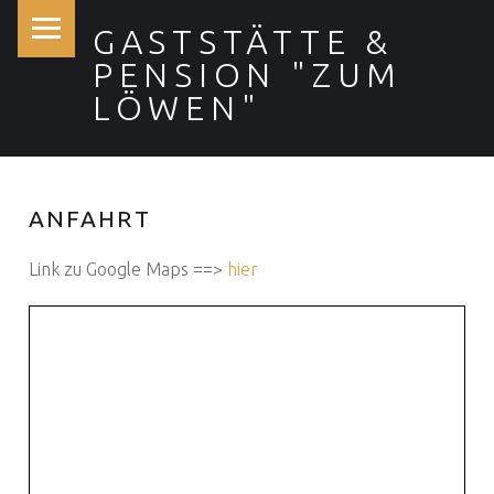
PRIMARY MENU
GASTSTÄTTE &
PENSION "ZUM
LÖWEN"
Gasthaus & Pension "Zum Löwen"
ANFAHRT
Link zu Google Maps ==>
hier